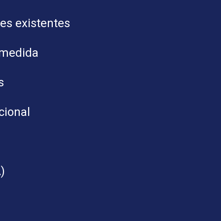
es existentes
 medida
s
cional
)